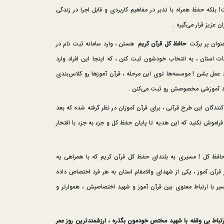
لکه حفظ همراه با تدبر در مفاهیم کاربردی و قابل اجرا در زندگی
 عزیز قرار می‌گیره .
عنوان پر برکت
حافظ کل قرآن کریم
هستن ، وارد سامانه ثبت نام در
 استان ، به انتخاب خودشون ثبت کنن ، که اینجا این افراد وارد
عمل بشن ! موسسه‌ها توی این مرحله ، قرآن آموزها رو کلاس‌بندی
د آموزشی مخصوصش رو ثبت می‌کنن .
نندگان این طرح قرآنی ، برای قرآن آموزان در نظر گرفته شده که بعد
. فراموش نکنید که این هدیه تا پایان حفظ کل و جزء به جزء با افتخار
ما میرسیم به ویژگی منحصربه فرد طرح قرآنی تربیت 4000 حافظ کل ! مسیری به بلندای حفظ کل قرآن کریم که با همراهی یه
قرآن آموز ، یکی از شهدای والامقام استان به هر فرد اختصاص داده
یر با ارتباط معنوی بین قرآن آموز و شهید اختصاصیش ، هموارتر و
تباط بی وقفه با شهید مختص خودمون بگذره ، ارزشمندترین روز عمر