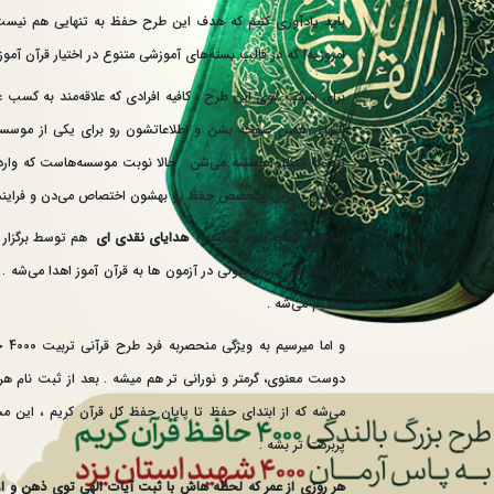
باید یادآوری کنیم که هدف این طرح حفظ به تنهایی هم نیست! ب
امروزیه! که در قالب بسته‌های آموزشی متنوع در اختیار قرآن آموزان
برای شرکت توی این طرح ، کافیه افرادی که علاقه‌مند به کسب 
انتهای همین صفحه بشن و اطلاعاتشون رو برای یکی از موسسات
لیست انتظار موسسه می‌شن . حالا نوبت موسسه‌هاست که وارد 
می‌کنن ، مربی متخصص حفظ رو بهشون اختصاص می‌دن و فراین
اما قصه اینجا تموم نمیشه !
هدایای نقدی‌ ای
هم توسط برگزار ک
از اتمام هر جزء و قبولی در آزمون‌ ها به قرآن آموز اهدا می‌شه 
تقدیم می‌شه .
و ا
دوست معنوی، گرمتر و نورانی تر هم میشه . بعد از ثبت نام هر 
می‌شه که از ابتدای حفظ تا پایان حفظ کل قرآن کریم ، این مس
پربرکت تر بشه .
هر روزی از عمر که لحظه هاش با ثبت آیات الهی توی ذهن و ار