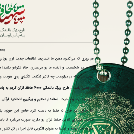
بسم
هر روزی که می‌گذره، ذهن ما انسان‌ها اطلاعات جدید اون روز
مو به مو شخصیت و آینده ما رو می‌سازن. حالا فکرشو بکنید!
آدمی، می‌تونه در درازمدت چه تاثیر شگفت انگیزی روی هویت و
در همین راستا
، طرح بزرگ بالندگی 4000 حافظ قرآن کریم به پاس آرمان ۴۰۰۰ هزار شهید استان یزد ،
طبق پیشنهاد و حمایت
استاندار محترم و پیگیری اتحادیه قرآنی
،
اما اجرای این طرح نه فقط به دست افراد خاص این حوزه، بل
هم به اجرا برسه و نهایتا به عنوان الگویی قابل اجرا در کل کشور 